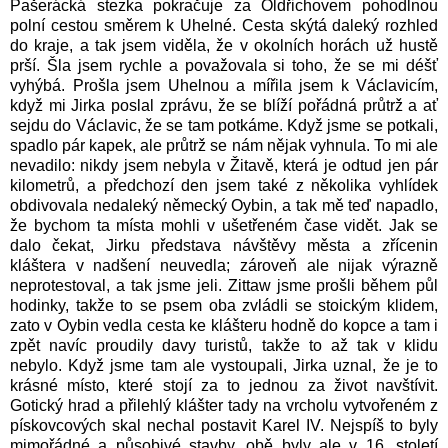
Pašerácká stezka pokračuje za Oldřichovem pohodlnou
polní cestou směrem k Uhelné. Cesta skýtá daleký rozhled
do kraje, a tak jsem viděla, že v okolních horách už hustě
prší. Šla jsem rychle a považovala si toho, že se mi déšť
vyhýbá. Prošla jsem Uhelnou a mířila jsem k Václavicím,
když mi Jirka poslal zprávu, že se blíží pořádná průtrž a ať
sejdu do Václavic, že se tam potkáme. Když jsme se potkali,
spadlo pár kapek, ale průtrž se nám nějak vyhnula. To mi ale
nevadilo: nikdy jsem nebyla v Žitavě, která je odtud jen pár
kilometrů, a předchozí den jsem také z několika vyhlídek
obdivovala nedaleký německý Oybin, a tak mě teď napadlo,
že bychom ta místa mohli v ušetřeném čase vidět. Jak se
dalo čekat, Jirku představa návštěvy města a zřícenin
kláštera v nadšení neuvedla; zároveň ale nijak výrazně
neprotestoval, a tak jsme jeli. Zittaw jsme prošli během půl
hodinky, takže to se psem oba zvládli se stoickým klidem,
zato v Oybin vedla cesta ke klášteru hodně do kopce a tam i
zpět navíc proudily davy turistů, takže to až tak v klidu
nebylo. Když jsme tam ale vystoupali, Jirka uznal, že je to
krásné místo, které stojí za to jednou za život navštívit.
Gotický hrad a přilehlý klášter tady na vrcholu vytvořeném z
pískovcových skal nechal postavit Karel IV. Nejspíš to byly
mimořádné a působivé stavby, obě byly ale v 16. století