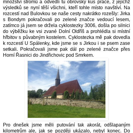
množství stromů a odvedli tu obrovský kus práce, z jejíchž
výsledků se nyní těší všichni, kteří tohle místo navštíví. Na
rozcestí nad Bulovkou se naše cesty nakrátko rozešly: Jirka
s Bondym pokračovali po zelené značce vedoucí lesem,
zatímco já jsem se držela cyklostezky 3006, došla po silnici
do výběžku ke vsi zvané Dolní Oldříš a prohlédla si místní
hřbitov s půvabným kostelem. Cyklostezka mě pak dovedla
k rozcestí U Spálenky, kde jsme se s Jirkou i se psem zase
setkali. Pokračovali jsme pak dál po zelené značce přes
Horní Řasnici do Jindřichovic pod Smrkem.
Pro dnešek jsme měli putování tak akorát, odšlapaným
kilometrům ale, jak se později ukázalo, nebyl konec. Do