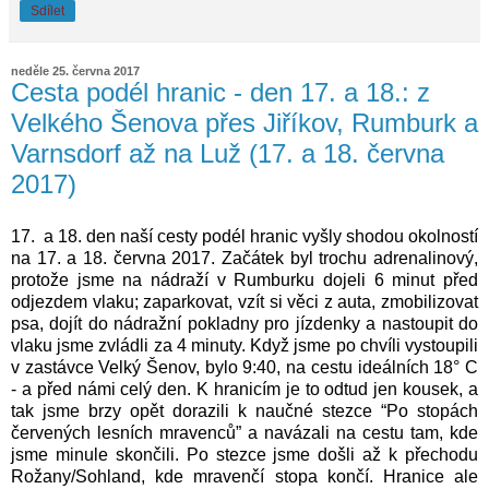
Sdílet
neděle 25. června 2017
Cesta podél hranic - den 17. a 18.: z
Velkého Šenova přes Jiříkov, Rumburk a
Varnsdorf až na Luž (17. a 18. června
2017)
17.
a 18. den naší cesty podél hranic vyšly shodou okolností
na 17. a 18. června 2017. Začátek byl trochu adrenalinový,
protože jsme na nádraží v Rumburku dojeli 6 minut před
odjezdem vlaku; zaparkovat, vzít si věci z auta, zmobilizovat
psa, dojít do nádražní pokladny pro jízdenky a nastoupit do
vlaku jsme zvládli za 4 minuty. Když jsme po chvíli vystoupili
v zastávce Velký Šenov, bylo 9:40, na cestu ideálních 18° C
- a před námi celý den. K hranicím je to odtud jen kousek, a
tak jsme brzy opět dorazili k naučné stezce “Po stopách
červených lesních mravenců” a navázali na cestu tam, kde
jsme minule skončili. Po stezce jsme došli až k přechodu
Rožany/Sohland, kde mravenčí stopa končí. Hranice ale