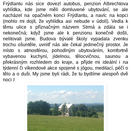
Frýdlantu nás sice dovezl autobus, penzion Albrechtova
vyhlídka, kde jsme měli domluvené ubytování, se ale
nacházel na opačném konci Frýdlantu, a navíc na kopci
(mohlo mi dojít, že vyhlídka asi nebude v údolí). Vedla k
těmu ulice s příznačným názvem Strmá a zdála se i
nekonečná; když jsme ale k penzionu konečně došli,
nelitovali jsme. Budova bývalé školy vypadala zvenku
trochu ošuntěle, uvnitř nás ale čekal jedinečný prostor. Je
místo s atmosférou, pohodlným ubytováním, komfortně
vybavenou kuchyní, jídelnou, tělocvičnou, saunou a
překrásným rozhledem do kraje, a přijde mi ideální i na
týdenní či víkendové akce spojené s jógou, meditací, péčí o
tělo a o duši. My jsme byli rádi, že tu bydlíme alespoň dvě
noci
J