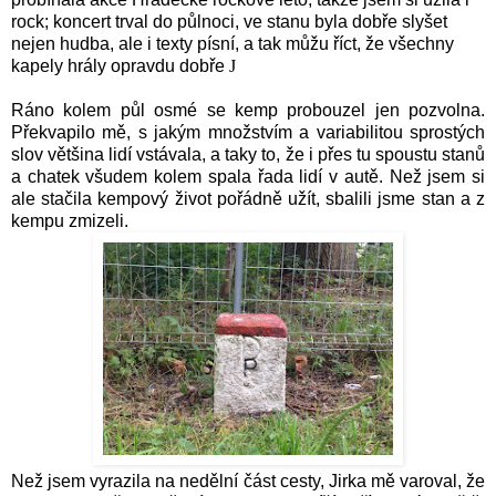
rock; koncert trval do půlnoci, ve stanu byla dobře slyšet
nejen hudba, ale i texty písní, a tak můžu říct, že všechny
kapely hrály opravdu dobře
J
Ráno kolem půl osmé se kemp probouzel jen pozvolna.
Překvapilo mě, s jakým množstvím a variabilitou sprostých
slov většina lidí vstávala, a taky to, že i přes tu spoustu stanů
a chatek všudem kolem spala řada lidí v autě. Než jsem si
ale stačila kempový život pořádně užít, sbalili jsme stan a z
kempu zmizeli.
Než jsem vyrazila na nedělní část cesty, Jirka mě varoval, že