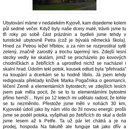
Ubytování máme v nedalekém Kyjově, kam dojedeme kolem
půl sedmé večer. Když byly naše dcery malé, trávili jsme tu
tři roky po sobě část prázdnin a bydleli jsme tehdy v
turistické ubytovně Petra (což je bývalá německá škola).
Hned za Petrou ležel hřbitov, a za ním se rozprostíral sytě
zelený, značně zarostlý a trochu tajemný les. Zdejší lesní
stezky vedly ke skalám, jimiž se procházelo po kovových
chodníčkách a žebřících a uprostřed nichž se nacházel i
skalní hrad. Údolím tekl potok, kousek odtud byla “přehrada”
na koupání a dcerkám se tu hodně líbilo. Já jsem tehdy
redigovala překlady knížek Marka Pogačnika o geomancii,
léčení Země a elementárních bytostech; ve zdejších lesích
jsem pak měla pocit, že se to tu elementárními bytostmi
přímo hemží… Nyní po 12 letech mi udělalo radost, že tohle
se tu nezměnilo. Přestože jsme měli v nohách 30 km,
Kyjovské údolí jako by nám vlilo do žil novou energii: prošli
jsme se podél potoka, vyšplhali po žebřících do skal a došli
jsme lesem až k Petře. Ta už pár let chátrá a je na
prodej,
hospoda Na fakultě ale funguje tak jako dřív a