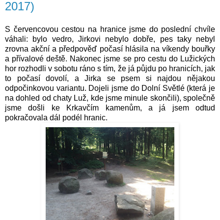
2017)
S červencovou cestou na hranice jsme do poslední chvíle
váhali: bylo vedro, Jirkovi nebylo dobře, pes taky nebyl
zrovna akční a předpověď počasí hlásila na víkendy bouřky
a přívalové deště. Nakonec jsme se pro cestu do Lužických
hor rozhodli v sobotu ráno s tím, že já půjdu po hranicích, jak
to počasí dovolí, a Jirka se psem si najdou nějakou
odpočinkovou variantu. Dojeli jsme do Dolní Světlé (která je
na dohled od chaty Luž, kde jsme minule skončili), společně
jsme došli ke Krkavčím kamenům, a já jsem odtud
pokračovala dál podél hranic.