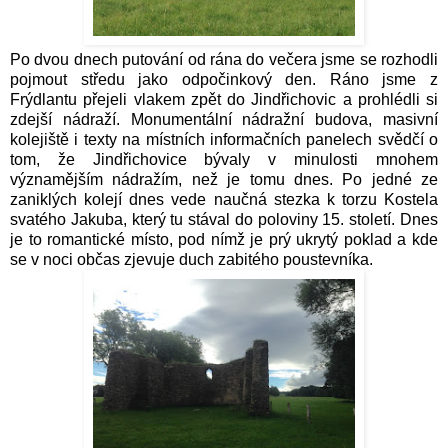
Po dvou dnech putování od rána do večera jsme se rozhodli
pojmout středu jako odpočinkový den. Ráno jsme z
Frýdlantu přejeli vlakem zpět do Jindřichovic a prohlédli si
zdejší nádraží. Monumentální nádražní budova, masivní
kolejiště i texty na místních informačních panelech svědčí o
tom, že Jindřichovice bývaly v minulosti mnohem
významějším nádražím, než je tomu dnes. Po jedné ze
zaniklých kolejí dnes vede naučná stezka k torzu Kostela
svatého Jakuba, který tu stával do poloviny 15. století. Dnes
je to romantické místo, pod nímž je prý ukrytý poklad a kde
se v noci občas zjevuje duch zabitého poustevníka.