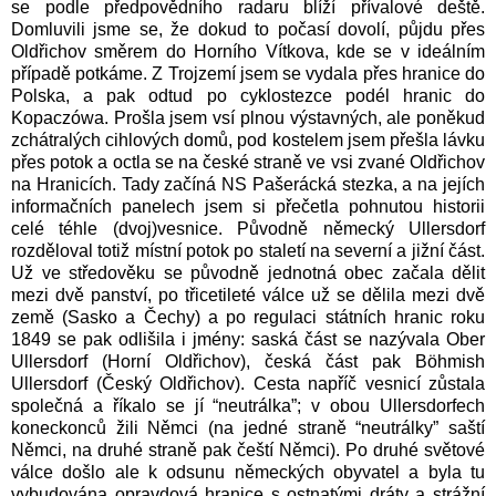
se podle předpovědního radaru blíží přívalové deště.
Domluvili jsme se, že dokud to počasí dovolí, půjdu přes
Oldřichov směrem do Horního Vítkova, kde se v ideálním
případě potkáme. Z Trojzemí jsem se vydala přes hranice do
Polska, a pak odtud po cyklostezce podél hranic do
Kopaczówa. Prošla jsem vsí plnou výstavných, ale poněkud
zchátralých cihlových domů, pod kostelem jsem přešla lávku
přes potok a octla se na české straně ve vsi zvané Oldřichov
na Hranicích. Tady začíná NS Pašerácká stezka, a na jejích
informačních panelech jsem si přečetla pohnutou historii
celé téhle (dvoj)vesnice. Původně německý Ullersdorf
rozděloval totiž místní potok po staletí na severní a jižní část.
Už ve středověku se původně jednotná obec začala dělit
mezi dvě panství, po třicetileté válce už se dělila mezi dvě
země (Sasko a Čechy) a po regulaci státních hranic roku
1849 se pak odlišila i jmény: saská část se nazývala Ober
Ullersdorf (Horní Oldřichov), česká část pak Böhmish
Ullersdorf (Český Oldřichov). Cesta napříč vesnicí zůstala
společná a říkalo se jí “neutrálka”; v obou Ullersdorfech
koneckonců žili Němci (na jedné straně “neutrálky” saští
Němci, na druhé straně pak čeští Němci). Po druhé světové
válce došlo ale k odsunu německých obyvatel a byla tu
vybudována opravdová hranice s ostnatými dráty a strážní