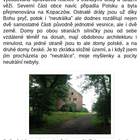
věží. Severní část obce navíc připadla Polsku a byla
přejmenována na Kopaczów. Ostnaté dráty jsou už díky
Bohu pryč, potok i “neutrálka” ale dodnes rozdělují nejen
dvě samostatné části původně jednotné vesnice, ale i dvě
země. Domy po obou stranách silničky jsou od sebe
vzdálené téměř na dosah, mají obdobnou architekturu i
minulost, na jedné straně jsou to ale domy polské, a na
druhé domy české. Je to zkrátka složité území, a i když jsem
jím procházela po “neutrálce”, moje myšlenky a pocity
neutrální nebyly.