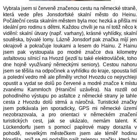
Vybrala jsem si červeně značenou cestu na německé straně,
která vede přes Jonsdorfské skalní město do Heinu.
Počáteční cesta skalním městem byla moc hezká a přišla mi
ideální pro rodinu s dětmi. Každou chvíli je na ní totiž něco k
vidění: skalní útvary (např. varhany), krásné vyhlídky, skalní
soutěska, bývalé lomy. Lázně Jonsdorf pak značka míjí jen
okrajově a pokračuje loukami a lesem do Hainu. Z Hainu
jsem pak vystoupala po modré značce dva kilometry
asfaltovou silnicí na Hvozd (jezdí tu také elektrovláček, toho
dne hojně využívaný německými seniory). Cestou nahoru
jsem se těšila na odpočinek a vyhlídku do kraje, spousta lidí
a polední vedro mě ale přiměly vrchol Hvozdu co nejrychleji
opustit a vydat se dolů po červené a modré značce k místu
zvanému Kammloch (Hraniční uzávěra). Na rozdíl od
pohodlného výstupu po asfaltce z německé strany je tahle
cesta z Hvozdu dolů strmá a náročná. Turistické značky
jsem potkávala jen sporadicky, GPS mi německé území
nezobrazovala, a pro orientaci v německém značení
turistických cest, jak se ukázalo, nemám talent. K
Lückendorfu jsem s pomocí papírové mapy dorazila v
pohodě, nevelkým městečkem jsem ale téměř hodinu
bloudila, aniž se mi podařilo najít zelenou značku, která by