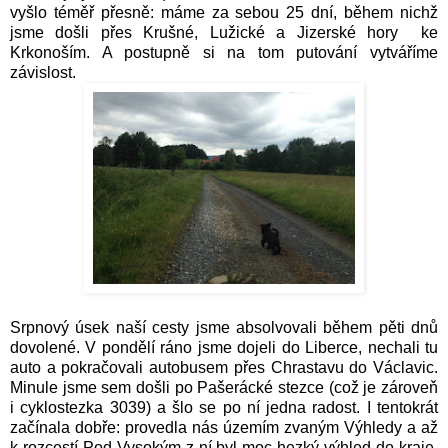
vyšlo téměř přesně: máme za sebou 25 dní, během nichž
jsme došli přes Krušné, Lužické a Jizerské hory ke
Krkonoším. A postupně si na tom putování vytváříme
závislost.
Srpnový úsek naší cesty jsme absolvovali během pěti dnů
dovolené. V pondělí ráno jsme dojeli do Liberce, nechali tu
auto a pokračovali autobusem přes Chrastavu do Václavic.
Minule jsme sem došli po Pašerácké stezce (což je zároveň
i cyklostezka 3039) a šlo se po ní jedna radost. I tentokrát
začínala dobře: provedla nás územím zvaným Výhledy a až
k rozcestí Pod Vysokým z ní byl moc hezký výhled do kraje.