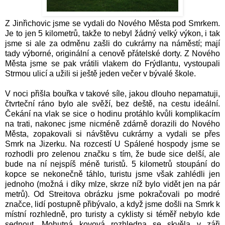
Z Jinřichovic jsme se vydali do Nového Města pod Smrkem.
Je to jen 5 kilometrů, takže to nebyl žádný velký výkon, i tak
jsme si ale za odměnu zašli do cukrárny na náměstí; mají
tady výborné, originální a cenově přátelské dorty. Z Nového
Města jsme se pak vrátili vlakem do Frýdlantu, vystoupali
Strmou ulicí a užili si ještě jeden večer v bývalé škole.
V noci přišla bouřka v takové síle, jakou dlouho nepamatuji,
čtvrteční ráno bylo ale svěží, bez deště, na cestu ideální.
Čekání na vlak se sice o hodinu protáhlo kvůli komplikacím
na trati, nakonec jsme nicméně zdárně dorazili do Nového
Města, zopakovali si návštěvu cukrárny a vydali se přes
Smrk na Jizerku. Na rozcestí U Spálené hospody jsme se
rozhodli pro zelenou značku s tím, že bude sice delší, ale
bude na ní nejspíš méně turistů. 5 kilometrů stoupání do
kopce se nekonečně táhlo, turistu jsme však zahlédli jen
jednoho (možná i díky mlze, skrze níž bylo vidět jen na pár
metrů). Od Streitova obrázku jsme pokračovali po modré
značce, lidí postupně přibývalo, a když jsme došli na Smrk k
místní rozhledně, pro turisty a cyklisty si téměř nebylo kde
sednout. Mohutná kovová rozhledna se skvěla v záři