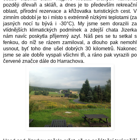
později dřevaři a skláři, a dnes je to především rekreační
oblast, přírodní rezervace a křižovatka turistických cest. V
zimním období je to i místo s extrémně nízkými teplotami (za
jasných nocí tu bývá i -30°C). My jsme sem dorazili za
vlídnějších klimatických podmínek a zdejší chata Jizerka
nám navíc poskytla příjemný azyl. Náš pes se tu setkal s
fenkou, do níž se rázem zamiloval, a dlouho pak nemohl
usnout, byť toho dne ušel dobrých 30 kilometrů. Nakonec
jsme se ale dobře vyspali všichni tři, a ráno pak vyrazili po
červené značce dále do Harrachova.