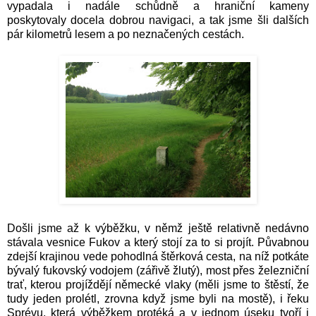
vypadala i nadále schůdně a hraniční kameny
poskytovaly
docela dobrou navigaci, a tak jsme šli dalších
pár kilometrů lesem a po neznačených cestách.
Došli jsme až k výběžku, v němž ještě relativně nedávno
stávala vesnice Fukov a který stojí za to si projít. Půvabnou
zdejší krajinou vede pohodlná štěrková cesta, na níž potkáte
bývalý fukovský vodojem (zářivě žlutý), most přes železniční
trať, kterou projíždějí německé vlaky (měli jsme to štěstí, že
tudy jeden prolétl, zrovna když jsme byli na mostě), i řeku
Sprévu, která výběžkem protéká a v jednom úseku tvoří i