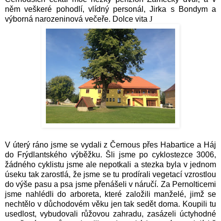
něm veškeré pohodlí, vlídný personál, Jirka s Bondym a
výborná narozeninová večeře. Dolce vita
J
V úterý ráno jsme se vydali z Černous přes Habartice a Háj
do Frýdlantského výběžku. Šli jsme po cyklostezce 3006,
žádného cyklistu jsme ale nepotkali a stezka byla v jednom
úseku tak zarostlá, že jsme se tu prodírali vegetací vzrostlou
do výše pasu a psa jsme přenášeli v náručí. Za Pernolticemi
jsme nahlédli do arboreta, které založili manželé, jimž se
nechtělo v důchodovém věku jen tak sedět doma. Koupili tu
usedlost, vybudovali růžovou zahradu, zasázeli úctyhodné