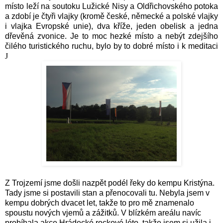
místo leží na soutoku Lužické Nisy a Oldřichovského potoka
a zdobí je čtyři vlajky (kromě české, německé a polské vlajky
i vlajka Evropské unie), dva kříže, jeden obelisk a jedna
dřevěná zvonice. Je to moc hezké místo a nebýt zdejšího
čilého turistického ruchu, bylo by to dobré místo i k meditaci
J
Z Trojzemí jsme došli nazpět podél řeky do kempu Kristýna.
Tady jsme si postavili stan a přenocovali tu. Nebyla jsem v
kempu dobrých dvacet let, takže to pro mě znamenalo
spoustu nových vjemů a zážitků. V blízkém areálu navíc
probíhala akce Hrádecké rockové léto, takže jsem si užila i