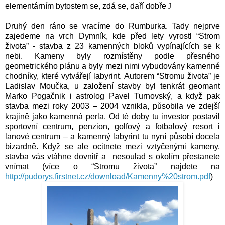
elementárním bytostem se, zdá se, daří dobře
J
Druhý den ráno se vracíme do Rumburka. Tady nejprve
zajedeme na vrch Dymník, kde před lety vyrostl “Strom
života” - stavba z 23 kamenných bloků vypínajících se k
nebi. Kameny byly rozmístěny podle přesného
geometrického plánu a byly mezi nimi vybudovány kamenné
chodníky, které vytvářejí labyrint. Autorem “Stromu života” je
Ladislav Moučka, u založení stavby byl tenkrát geomant
Marko Pogačnik i astrolog Pavel Turnovský, a když pak
stavba mezi roky 2003 – 2004 vznikla, působila ve zdejší
krajině jako kamenná perla. Od té doby tu investor postavil
sportovní centrum, penzion, golfový a fotbalový resort i
lanové centrum – a kamenný labyrint tu nyní působí docela
bizardně. Když se ale ocitnete mezi vztyčenými kameny,
stavba vás vtáhne dovnitř a
nesoulad s okolím přestanete
vnímat (více o “Stromu života” najdete na
http://pudorys.firstnet.cz/download/Kamenny%20strom.pdf
)