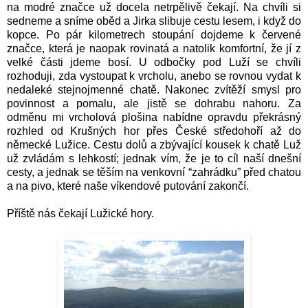
na modré značce už docela netrpělivě čekají. Na chvíli si
sedneme a sníme oběd a Jirka slibuje cestu lesem, i když do
kopce. Po pár kilometrech stoupání dojdeme k červené
značce, která je naopak rovinatá a natolik komfortní, že jí z
velké části jdeme bosí. U odbočky pod Luží se chvíli
rozhoduji, zda vystoupat k vrcholu, anebo se rovnou vydat k
nedaleké stejnojmenné chatě. Nakonec zvítěží smysl pro
povinnost a pomalu, ale jistě se dohrabu nahoru. Za
odměnu mi vrcholová plošina nabídne opravdu překrásný
rozhled od Krušných hor přes České středohoří až do
německé Lužice. Cestu dolů a zbývající kousek k chatě Luž
už zvládám s lehkostí; jednak vím, že je to cíl naší dnešní
cesty, a jednak se těším na venkovní “zahrádku” před chatou
a na pivo, které naše víkendové putování zakončí.
Příště nás čekají Lužické hory.