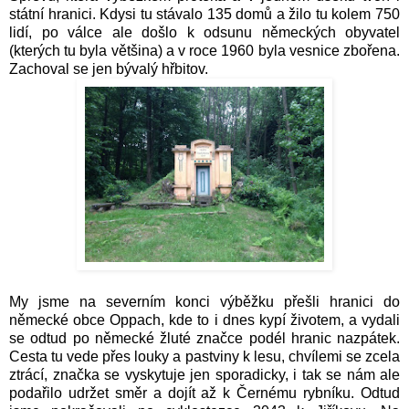
státní hranici. Kdysi tu stávalo 135 domů a žilo tu kolem 750
lidí, po válce ale došlo k odsunu německých obyvatel
(kterých tu byla většina) a v roce 1960 byla vesnice zbořena.
Zachoval se jen bývalý hřbitov.
My jsme na severním konci výběžku přešli hranici do
německé obce Oppach, kde to i dnes kypí životem, a vydali
se odtud po německé žluté značce podél hranic nazpátek.
Cesta tu vede přes louky a pastviny k lesu, chvílemi se zcela
ztrácí, značka se vyskytuje jen sporadicky, i tak se nám ale
podařilo udržet směr a dojít až k Černému rybníku. Odtud