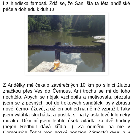
i z hlediska farnosti. Zdá se, že Sani šla ta léta andělské
péče a dohledu k duhu
J
Z Andělky mě čekalo závěrečných 10 km po silnici žlutou
značkou přes Ves do Černous. Ani trochu se mi do toho
nechtělo. Abych se nějak vzchopila a motivovala, přezula
jsem se z pevných bot do trekových sandálek; byly zbrusu
nové, černo-růžové, a už jen pohled na ně mě vzpružil. Taky
jsem vytáhla sluchátka a pustila si na ty asfaltové kilometry
muziku. Díky ní jsem tenhle úsek zvládla za dvě hodiny
(nejen Redbull dává křídla
J
). Za odměnu na mě v
Černousích čekal moc hezký penzion Zámecký dvůr, a v