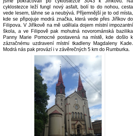
jsme pokračovali po cyklostezce 3043 k Jiříkovu. Na
cyklostezce leží fungl nový asfalt, bolí to do nohou, cesta
vede lesem, táhne se a neubývá. Příjemnější je to od místa,
kde se připojuje modrá značka, která vede přes Jiříkov do
Filipova.
V Jiříkově na mě udělala dojem místní impozantní
škola, a ve Filipově pak mohutná novorománská bazilika
Panny Marie Pomocné postavená na místě, kde došlo k
zázračnému uzdravení místní tkadleny Magdaleny Kade.
Modrá nás pak provází i v závěrečných 5 km do Rumburka.