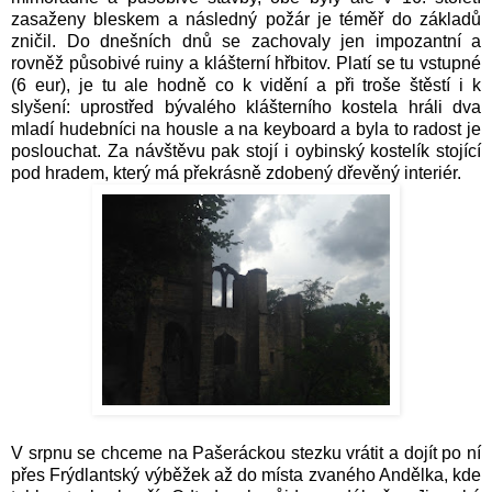
zasaženy bleskem a následný požár je téměř do základů
zničil. Do dnešních dnů se zachovaly jen impozantní a
rovněž působivé ruiny a klášterní hřbitov. Platí se tu vstupné
(6 eur), je tu ale hodně co k vidění a při troše štěstí i k
slyšení: uprostřed bývalého klášterního kostela hráli dva
mladí hudebníci na housle a na keyboard a byla to radost je
poslouchat. Za návštěvu pak stojí i oybinský kostelík stojící
pod hradem, který má překrásně zdobený dřevěný interiér.
V srpnu se chceme na Pašeráckou stezku vrátit a dojít po ní
přes Frýdlantský výběžek až do místa zvaného Andělka, kde