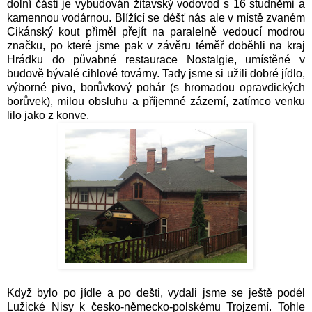
dolní části je vybudován žitavský vodovod s 16 studněmi a
kamennou vodárnou.
Blížící se déšť nás ale v místě zvaném
Cikánský kout přiměl přejít na paralelně vedoucí modrou
značku, po které jsme pak v závěru téměř doběhli na kraj
Hrádku do půvabné restaurace Nostalgie, umístěné v
budově bývalé cihlové továrny. Tady jsme si užili dobré jídlo,
výborné pivo, borůvkový pohár (s hromadou opravdických
borůvek), milou obsluhu a příjemné zázemí, zatímco venku
lilo jako z konve.
Když bylo po jídle a po dešti, vydali jsme se ještě podél
Lužické Nisy k česko-německo-polskému Trojzemí. Tohle