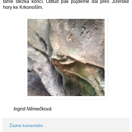
tahle stezka končí. Odtud pak půjdeme dál přes Jizerské
hory ke Krkonoším.
Ingrid Němečková
Žádné komentáře: