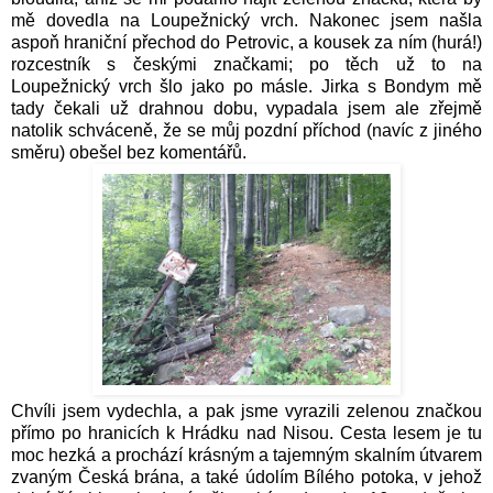
mě dovedla na Loupežnický vrch. Nakonec jsem našla
aspoň hraniční přechod do Petrovic, a kousek za ním (hurá!)
rozcestník s českými značkami; po těch už to na
Loupežnický vrch šlo jako po másle. Jirka s Bondym mě
tady čekali už drahnou dobu, vypadala jsem ale zřejmě
natolik schváceně, že se můj pozdní příchod (navíc z jiného
směru) obešel bez komentářů.
Chvíli jsem vydechla, a pak jsme vyrazili zelenou značkou
přímo po hranicích k Hrádku nad Nisou.
Cesta lesem je tu
moc hezká a prochází krásným a tajemným skalním útvarem
zvaným Česká brána, a také údolím Bílého potoka, v jehož