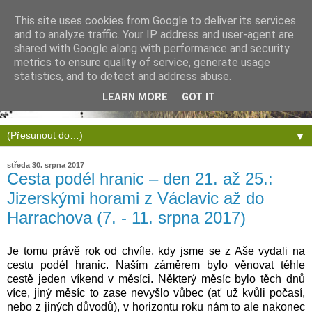
This site uses cookies from Google to deliver its services
and to analyze traffic. Your IP address and user-agent are
shared with Google along with performance and security
metrics to ensure quality of service, generate usage
statistics, and to detect and address abuse.
LEARN MORE
GOT IT
▼
středa 30. srpna 2017
Cesta podél hranic – den 21. až 25.:
Jizerskými horami z Václavic až do
Harrachova (7. - 11. srpna 2017)
Je tomu právě rok od chvíle, kdy jsme se z Aše vydali na
cestu podél hranic. Naším záměrem bylo věnovat téhle
cestě jeden víkend v měsíci. Některý měsíc bylo těch dnů
více, jiný měsíc to zase nevyšlo vůbec (ať už kvůli počasí,
nebo z jiných důvodů), v horizontu roku nám to ale nakonec