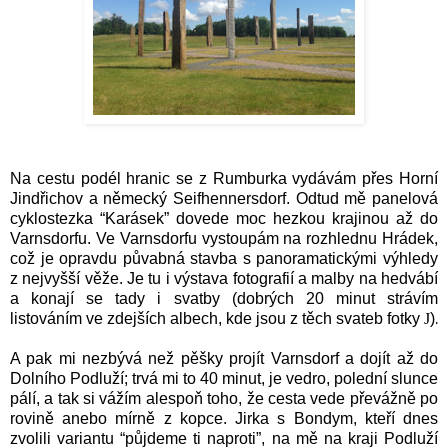
Na cestu podél hranic se z Rumburka vydávám přes Horní
Jindřichov a německý Seifhennersdorf. Odtud mě panelová
cyklostezka “Karásek” dovede moc hezkou krajinou až do
Varnsdorfu. Ve Varnsdorfu vystoupám na rozhlednu Hrádek,
což je opravdu půvabná stavba s panoramatickými výhledy
z nejvyšší věže. Je tu i výstava fotografií a malby na hedvábí
a konají se tady i svatby (dobrých 20 minut strávím
listováním ve zdejších albech, kde jsou z těch svateb fotky
J
)
.
A pak mi nezbývá než pěšky projít Varnsdorf a dojít až do
Dolního Podluží; trvá mi to 40 minut, je vedro, polední slunce
pálí, a tak si vážím alespoň toho, že cesta vede převážně po
rovině anebo mírně z kopce. Jirka s Bondym, kteří dnes
zvolili variantu “půjdeme ti naproti”, na mě na kraji Podluží