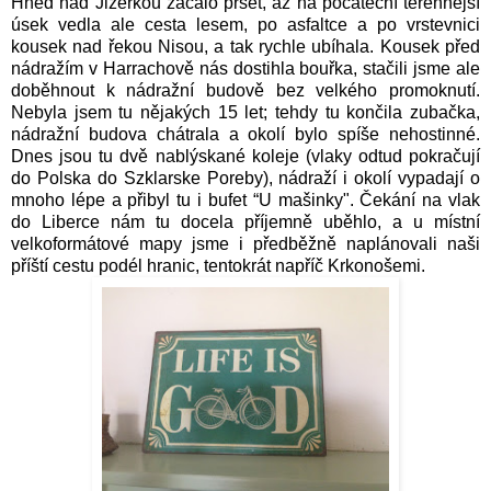
Hned nad Jizerkou začalo pršet, až na počáteční terénnější
úsek vedla ale cesta lesem, po asfaltce a po vrstevnici
kousek nad řekou Nisou, a tak rychle ubíhala. Kousek před
nádražím v Harrachově nás dostihla bouřka, stačili jsme ale
doběhnout k nádražní budově bez velkého promoknutí.
Nebyla jsem tu nějakých 15 let; tehdy tu končila zubačka,
nádražní budova chátrala a okolí bylo spíše nehostinné.
Dnes jsou tu dvě nablýskané koleje (vlaky odtud pokračují
do Polska do Szklarske Poreby), nádraží i okolí vypadají o
mnoho lépe a přibyl tu i bufet “U mašinky". Čekání na vlak
do Liberce nám tu docela příjemně uběhlo, a u místní
velkoformátové mapy jsme i předběžně naplánovali naši
příští cestu podél hranic, tentokrát napříč Krkonošemi.