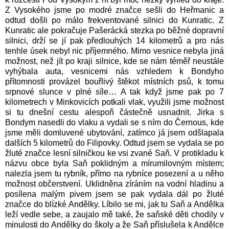
Z Vysokého jsme po modré značce sešli do Heřmanic a
odtud došli po málo frekventované silnici do Kunratic. Z
Kunratic ale pokračuje Pašerácká stezka po běžné dopravní
silnici, drží se jí pak předlouhých 14 kilometrů a pro nás
tenhle úsek nebyl nic příjemného. Mimo vesnice nebyla jiná
možnost, než jít po kraji silnice, kde se nám téměř neustále
vyhýbala auta, vesnicemi nás vzhledem k Bondyho
přítomnosti provázel bouřlivý štěkot místních psů, k tomu
srpnové slunce v plné síle… A tak když jsme pak po 7
kilometrech v Minkovicích potkali vlak, využili jsme možnost
si tu dnešní cestu alespoň částečně usnadnit. Jirka s
Bondym nasedli do vlaku a vydali se s ním do Černous, kde
jsme měli domluvené ubytování, zatímco já jsem odšlapala
dalších 5 kilometrů do Filipovky. Odtud jsem se vydala se po
žluté značce lesní silničkou ke vsi zvané Saň. V protikladu k
názvu obce byla Saň poklidným a mírumilovným místem;
nalezla jsem tu rybník, přímo na rybníce posezení a u něho
možnost občerstvení. Uklidněna zíráním na vodní hladinu a
posílena malým pivem jsem se pak vydala dál po žluté
značce do blízké Andělky. Líbilo se mi, jak tu Saň a Andělka
leží vedle sebe, a zaujalo mě také, že saňské děti chodily v
minulosti do Andělky do školy a že Saň příslušela k Andělce