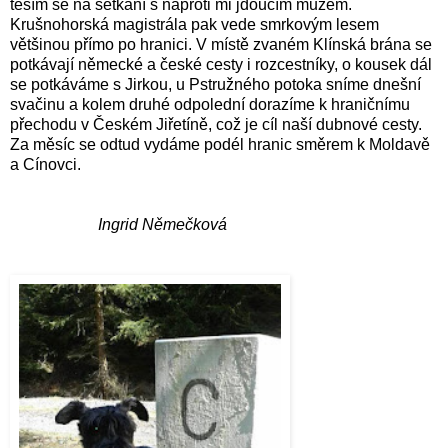
těším se na setkání s naproti mi jdoucím mužem.
Krušnohorská magistrála pak vede smrkovým lesem
většinou přímo po hranici. V místě zvaném Klínská brána se
potkávají německé a české cesty i rozcestníky, o kousek dál
se potkáváme s Jirkou, u Pstružného potoka sníme dnešní
svačinu a kolem druhé odpolední dorazíme k hraničnímu
přechodu v Českém Jiřetíně, což je cíl naší dubnové cesty.
Za měsíc se odtud vydáme podél hranic směrem k Moldavě
a Cínovci.
Ingrid Němečková