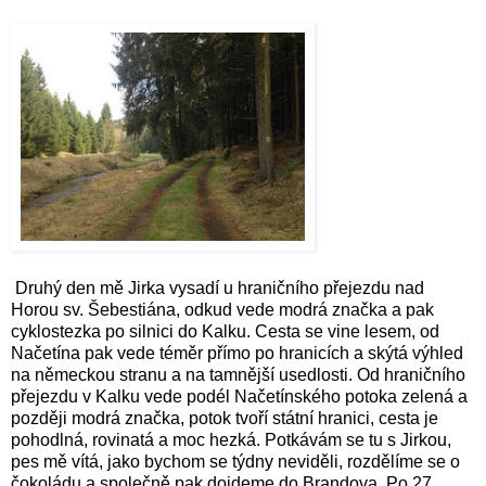
Druhý den mě Jirka vysadí u hraničního přejezdu nad
Horou sv. Šebestiána, odkud vede modrá značka a pak
cyklostezka po silnici do Kalku. Cesta se vine lesem, od
Načetína pak vede téměr přímo po hranicích a skýtá výhled
na německou stranu a na tamnější usedlosti. Od hraničního
přejezdu v Kalku vede podél Načetínského potoka zelená a
později modrá značka, potok tvoří státní hranici, cesta je
pohodlná, rovinatá a moc hezká. Potkávám se tu s Jirkou,
pes mě vítá, jako bychom se týdny neviděli, rozdělíme se o
čokoládu a společně pak dojdeme do Brandova. Po 27