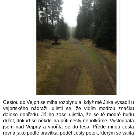
Cestou do Vejprt se mlha rozplynula; když mě Jirka vysadil u
vejprtského nádraží, ujistil se, že vidím modrou značku
daleko dopředu. Já ho zase ujistila, že se té modré budu
držet, dokud se někde na půli cesty nepotkáme. Vystoupala
jsem nad Vejprty a vnořila se do lesa. Přede mnou cesta
rovná jako podle pravítka, podél cesty potok, kterým se valila