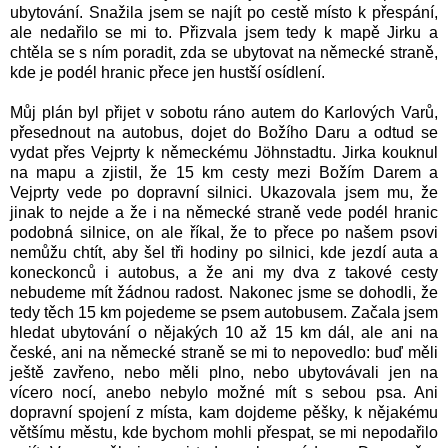
ubytování. Snažila jsem se najít po cestě místo k přespání,
ale nedařilo se mi to. Přizvala jsem tedy k mapě Jirku a
chtěla se s ním poradit, zda se ubytovat na německé straně,
kde je podél hranic přece jen hustší osídlení.
Můj plán byl přijet v sobotu ráno autem do Karlových Varů,
přesednout na autobus, dojet do Božího Daru a odtud se
vydat přes Vejprty k německému Jöhnstadtu. Jirka kouknul
na mapu a zjistil, že 15 km cesty mezi Božím Darem a
Vejprty vede po dopravní silnici. Ukazovala jsem mu, že
jinak to nejde a že i na německé straně vede podél hranic
podobná silnice, on ale říkal, že to přece po našem psovi
nemůžu chtít, aby šel tři hodiny po silnici, kde jezdí auta a
koneckonců i autobus, a že ani my dva z takové cesty
nebudeme mít žádnou radost. Nakonec jsme se dohodli, že
tedy těch 15 km pojedeme se psem autobusem. Začala jsem
hledat ubytování o nějakých 10 až 15 km dál, ale ani na
české, ani na německé straně se mi to nepovedlo: buď měli
ještě zavřeno, nebo měli plno, nebo ubytovávali jen na
vícero nocí, anebo nebylo možné mít s sebou psa. Ani
dopravní spojení z místa, kam dojdeme pěšky, k nějakému
většímu městu, kde bychom mohli přespat, se mi nepodařilo