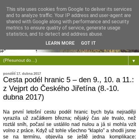
This site uses cookies from Google to deliver its services
and to analyze traffic. Your IP address and user-agent are
shared with Google along with performance and security
metrics to ensure quality of service, generate usage
statistics, and to detect and address abuse.
LEARN MORE
GOT IT
▼
pondělí 17. dubna 2017
Cesta podél hranic 5 – den 9., 10. a 11.:
z Vejprt do Českého Jiřetína (8.-10.
dubna 2017)
Na první letošní cestu podél hranic bych byla nejraději
vyrazila už začátkem března; nějaký čas ale trvalo, než
roztál sníh, počasí se ustálilo nad nulou a já si mohla vzít
volno z práce. Když už tohle všechno “klaplo” a shodli jsme
se na termínu, objevila se ještě jedna komplikace: