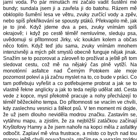
jarní voda. Po pár minutách mi začalo vadit šustění mé
bundy; sundala jsem ji a zavřela ji do batohu. Rázem mě
obklopilo šumění lesa ve větru, zvuky zurčící vody a zpěv,
nebo spíš překřikování se spousty ptáků. Překvapilo mě, jak
je to jiné. Když jdeme dva a pes, zvuky vnímám spíš
okrajově; i když po cestě téměř nemluvíme, sleduju psa,
uvědomuji si přítomnost Jirky, víc koukám kolem a občas
něco fotím. Když teď jdu sama, zvuky vnímám mnohem
intenzivněji a mých pět smyslů obecně funguje nějak jinak.
Snažím se to pozorovat a zároveň to prožívat a ještě při tom
sledovat cestu, což mě na nějaký čas plně vytíží. Na
monotónní asfaltce nad Černým Potokem ale moje
pozornost poleví a já začnu myslet na to, co bude v práci. Co
tam potřebuju vyřešit a co potřebujeme probrat a jak se to
vlastně řekne anglicky a jak to teda nejlíp udělat atd. Cesta
vede z kopce, mysl překotně pracuje a nohy přecházejí to
téměř běžeckého tempa. Do přítomnosti se vracím ve chvíli,
kdy zaslechnu vesnici a štěkot psů. V ten moment mi dojde,
že už jsem dlouho neviděla modrou značku. Zastavím se,
vytáhnu mapu, a zjistím, že za nejbližší zatáčkou začínají
Kryštofovy Hamry a že jsem nahoře na kopci měla z asfaltky
odbočit. Zaplaví mě vlna frustrace, a místo co bych nad tou
mapou ještě chvíli pouvažovala, otočím se a vyrazím zpátky