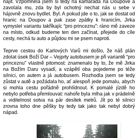
najít. Vzpomněla jsem si tedy na kamaráda na Doupově a
zavolala mu, zda by byl ochotný nechat nás u sebe v
hájovně znovu bydlet. Byl. A pokud jde o to, jak se dostat od
hranic na Doupov a pak zase zpátky k hranicím, Jirka
vymyslel variantu takříkajíc “pro princeznu”: ráno mě zaveze
na místo, odkud budeme ten den začínat, přejede do cíle
cesty, nechá tu auto a půjdou mi se psem naproti.
Teprve cestou do Karlových Varů mi došlo, že náš plán
zdolat úsek Boží Dar – Vejprty autobusem je při variantě “pro
princeznu” vlastně pitomost: znamenalo by to, že mě Jirka
na Božím Daru vysadí, a vzápětí oba pojedeme po téže
silnici, on autem a já autobusem. Rozhodla jsem se tedy
zůstat v autě a požádala ho, ať alespoň jede pomalu, abych
si mohla cestu pořádně prohlídnout. K pomalé jízdě ho
nebylo potřeba přemlouvat: nahoře byla mlha jak v prádelně
a viditelnost sotva na pár desítek metrů. Jít po té silnici
zrovna toho dne pěšky by tedy tak jako tak nebyl dobrý
nápad.