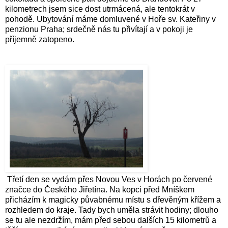
kilometrech jsem sice dost utrmácená, ale tentokrát v
pohodě. Ubytování máme domluvené v Hoře sv. Kateřiny v
penzionu Praha; srdečně nás tu přivítají a v pokoji je
příjemně zatopeno.
Třetí den se vydám přes Novou Ves v Horách po červené
značce do Českého Jiřetína. Na kopci před Mníškem
přicházím k magicky půvabnému místu s dřevěným křížem a
rozhledem do kraje. Tady bych uměla strávit hodiny; dlouho
se tu ale nezdržím, mám před sebou dalších 15 kilometrů a