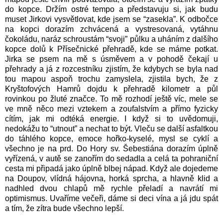
do kopce. Držím ostré tempo a představuju si, jak budu
muset Jirkovi vysvětlovat, kde jsem se “zasekla”. K odbočce
na kopci dorazím zchvácená a vystresovaná, vytáhnu
čokoládu, naráz schroustám “svoji” půlku a uháním z dalšího
kopce dolů k Přísečnické přehradě, kde se máme potkat.
Jirka se psem na mě s úsměvem a v pohodě čekají u
přehrady a já z rozcestníku zjistím, že kdybych se byla nad
tou mapou aspoň trochu zamyslela, zjistila bych, že z
Kryštofových Hamrů dojdu k přehradě kilometr a půl
rovinkou po žluté značce. To mě rozhodí ještě víc, mele se
ve mně něco mezi vztekem a zoufalstvím a přímo fyzicky
cítím, jak mi odtéká energie. I když si to uvědomuji,
nedokážu to “utnout” a nechat to být. Vleču se další asfaltkou
do táhlého kopce, emoce hořko-kyselé, mysl se cyklí a
všechno je na prd. Do Hory sv. Šebestiána dorazím úplně
vyřízená, v autě se zanořím do sedadla a celá ta pohraniční
cesta mi připadá jako úplně blbej nápad. Když ale dojedeme
na Doupov, vlídná hájovna, horká sprcha, a hlavně klid a
nadhled dvou chlapů mě rychle přeladí a navrátí mi
optimismus. Uvaříme večeři, dáme si deci vína a já jdu spát
a tím, že zítra bude všechno lepší.